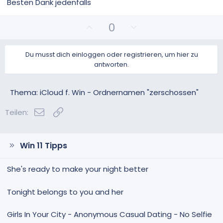
Besten Dank jedenfalls
P
N
0
o
e
s
g
Du musst dich einloggen oder registrieren, um hier zu
i
a
antworten.
t
t
i
i
v
v
Thema: iCloud f. Win - Ordnernamen "zerschossen"
e
e
E-Mail
Link
S
S
Teilen:
t
t
i
i
m
m
Win 11 Tipps
m
m
e
e
She's ready to make your night better
Tonight belongs to you and her
Girls In Your City - Anonymous Casual Dating - No Selfie