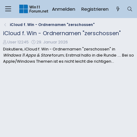
Anmelden
Registrieren
iCloud f. Win - Ordnernamen "zerschossen"
iCloud f. Win - Ordnernamen "zerschossen"
E
E
User 12245
29. Januar 2026
r
r
Diskutiere, iCloud f. Win - Ordnernamen "zerschossen" in
s
s
Windows 11 Apps & Store
forum; Erstmal hallo in die Runde .... Bei so
t
t
Apple/Windows Themen ist es nicht leicht die richtigen...
e
e
l
l
l
l
e
t
r
a
m