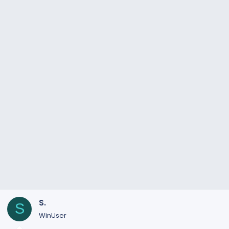
S.
S
WinUser