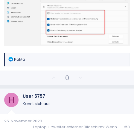
R
PaMa
e
a
P
N
0
k
o
e
t
s
g
i
o
i
a
User 5757
H
n
t
t
Kennt sich aus
e
i
i
n
v
v
:
25. November 2023
e
e
Laptop + zweiter externer Bildschirm: Wenn...
#3
S
S