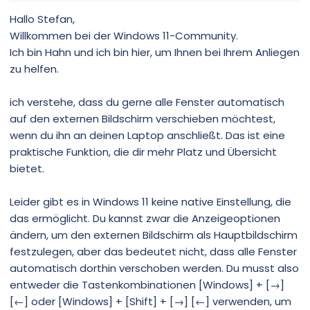
t
t
i
i
Hallo Stefan,
m
m
Willkommen bei der Windows 11-Community.
m
m
Ich bin Hahn und ich bin hier, um Ihnen bei Ihrem Anliegen
e
e
zu helfen.
ich verstehe, dass du gerne alle Fenster automatisch
auf den externen Bildschirm verschieben möchtest,
wenn du ihn an deinen Laptop anschließt. Das ist eine
praktische Funktion, die dir mehr Platz und Übersicht
bietet.
Leider gibt es in Windows 11 keine native Einstellung, die
das ermöglicht. Du kannst zwar die Anzeigeoptionen
ändern, um den externen Bildschirm als Hauptbildschirm
festzulegen, aber das bedeutet nicht, dass alle Fenster
automatisch dorthin verschoben werden. Du musst also
entweder die Tastenkombinationen [Windows] + [→]
[←] oder [Windows] + [Shift] + [→] [←] verwenden, um