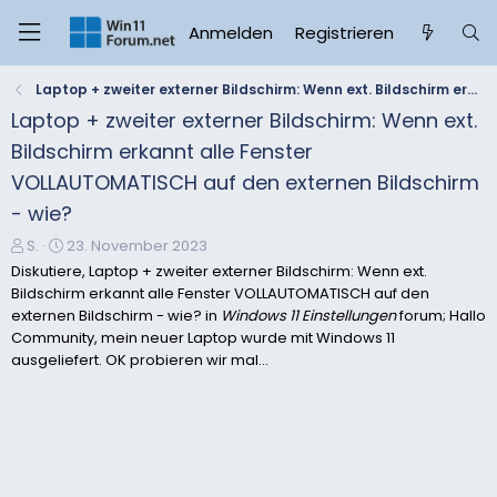
Anmelden
Registrieren
Laptop + zweiter externer Bildschirm: Wenn ext. Bildschirm erkannt alle Fenster VOLLAUTOMATISCH auf den externen Bildschirm - wie?
Laptop + zweiter externer Bildschirm: Wenn ext.
Bildschirm erkannt alle Fenster
VOLLAUTOMATISCH auf den externen Bildschirm
- wie?
E
E
S.
23. November 2023
r
r
Diskutiere, Laptop + zweiter externer Bildschirm: Wenn ext.
s
s
Bildschirm erkannt alle Fenster VOLLAUTOMATISCH auf den
t
t
externen Bildschirm - wie? in
Windows 11 Einstellungen
forum; Hallo
e
e
Community, mein neuer Laptop wurde mit Windows 11
l
l
ausgeliefert. OK probieren wir mal...
l
l
e
t
r
a
m