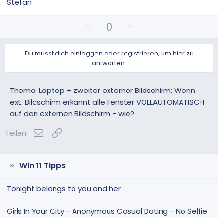
Stefan
P
N
0
o
e
s
g
Du musst dich einloggen oder registrieren, um hier zu
i
a
antworten.
t
t
i
i
v
v
Thema: Laptop + zweiter externer Bildschirm: Wenn
e
e
ext. Bildschirm erkannt alle Fenster VOLLAUTOMATISCH
S
S
auf den externen Bildschirm - wie?
t
t
i
i
E-Mail
Link
Teilen:
m
m
m
m
e
e
Win 11 Tipps
Tonight belongs to you and her
Girls In Your City - Anonymous Casual Dating - No Selfie