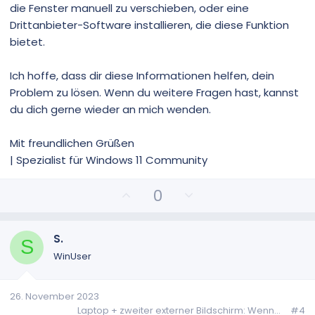
die Fenster manuell zu verschieben, oder eine
Drittanbieter-Software installieren, die diese Funktion
bietet.
Ich hoffe, dass dir diese Informationen helfen, dein
Problem zu lösen. Wenn du weitere Fragen hast, kannst
du dich gerne wieder an mich wenden.
Mit freundlichen Grüßen
| Spezialist für Windows 11 Community
P
N
0
o
e
s
g
i
a
S.
S
t
t
WinUser
i
i
v
v
26. November 2023
e
e
Laptop + zweiter externer Bildschirm: Wenn...
#4