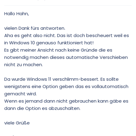
S
S
t
t
i
i
Hallo Hahn,
m
m
m
m
vielen Dank fürs antworten.
e
e
Aha es geht also nicht. Das ist doch bescheuert weil es
in Windows 10 genauso funktioniert hat!
Es gibt meiner Ansicht nach keine Gründe die es
notwendig machen dieses automatische Verschieben
nicht zu machen.
Da wurde Windows 11 verschlimm-bessert. Es sollte
wenigstens eine Option geben das es vollautomatisch
gemacht wird.
Wenn es jemand dann nicht gebrauchen kann gäbe es
dann die Option es abzuschalten.
viele Grüße