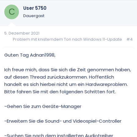
s
g
i
a
User 5750
C
t
t
Dauergast
i
i
v
v
5. Dezember 2021
e
e
Problem mit knisterndem Ton nach Windows 11-Update
#4
S
S
t
t
i
i
Guten Tag Adnan1998,
m
m
m
m
Ich freue mich, dass Sie sich die Zeit genommen haben,
e
e
auf diesen Thread zurückzukommen. Hoffentlich
handelt es sich hierbei nicht um ein Hardwareproblem.
Bitte fahren Sie mit den folgenden Schritten fort.
-Gehen Sie zum Geräte-Manager
-Erweitern Sie die Sound- und Videospiel-Controller
-Suchen Sie nach dem installierten Audiotreiber