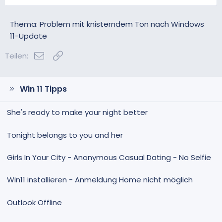
t
t
i
i
v
v
Thema: Problem mit knisterndem Ton nach Windows
e
e
11-Update
S
S
E-Mail
Link
t
t
Teilen:
i
i
m
m
m
m
Win 11 Tipps
e
e
She's ready to make your night better
Tonight belongs to you and her
Girls In Your City - Anonymous Casual Dating - No Selfie
Win11 installieren - Anmeldung Home nicht möglich
Outlook Offline