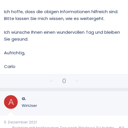
Ich hoffe, dass die obigen Informationen hilfreich sind.
Bitte lassen Sie mich wissen, wie es weitergeht.
Ich wünsche Ihnen einen wundervollen Tag und bleiben
Sie gesund.
Aufrichtig,
Carlo
P
N
0
o
e
s
g
i
a
a.
A
t
t
WinUser
i
i
v
v
5. Dezember 2021
e
e
Problem mit knisterndem Ton nach Windows 11-Update
#3