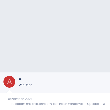
a.
A
WinUser
3. Dezember 2021
Problem mit knisterndem Ton nach Windows 11-Update
#1