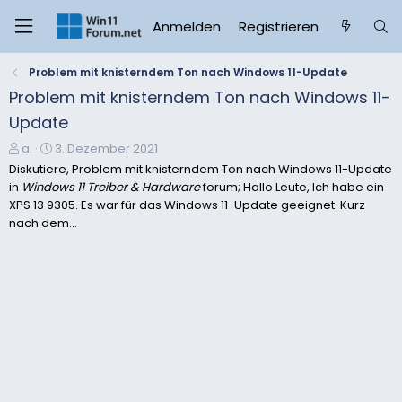
Anmelden
Registrieren
Problem mit knisterndem Ton nach Windows 11-Update
Problem mit knisterndem Ton nach Windows 11-
Update
E
E
a.
3. Dezember 2021
r
r
Diskutiere, Problem mit knisterndem Ton nach Windows 11-Update
s
s
in
Windows 11 Treiber & Hardware
forum; Hallo Leute, Ich habe ein
t
t
XPS 13 9305. Es war für das Windows 11-Update geeignet. Kurz
e
e
nach dem...
l
l
l
l
e
t
r
a
m