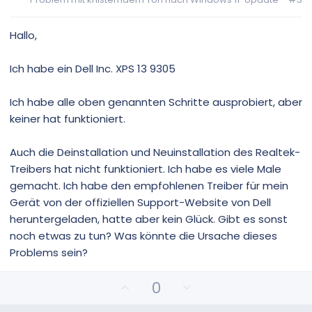
S
S
t
t
i
i
Hallo,
m
m
m
m
Ich habe ein Dell Inc. XPS 13 9305
e
e
Ich habe alle oben genannten Schritte ausprobiert, aber
keiner hat funktioniert.
Auch die Deinstallation und Neuinstallation des Realtek-
Treibers hat nicht funktioniert. Ich habe es viele Male
gemacht. Ich habe den empfohlenen Treiber für mein
Gerät von der offiziellen Support-Website von Dell
heruntergeladen, hatte aber kein Glück. Gibt es sonst
noch etwas zu tun? Was könnte die Ursache dieses
Problems sein?
P
N
0
o
e