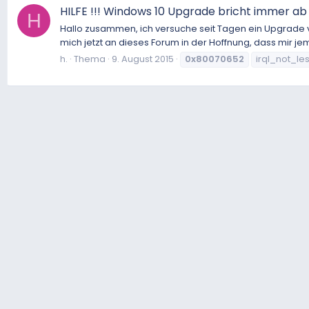
HILFE !!! Windows 10 Upgrade bricht immer
H
Hallo zusammen, ich versuche seit Tagen ein Upgrade v
mich jetzt an dieses Forum in der Hoffnung, dass mir jema
h.
Thema
9. August 2015
0x80070652
irql_not_l