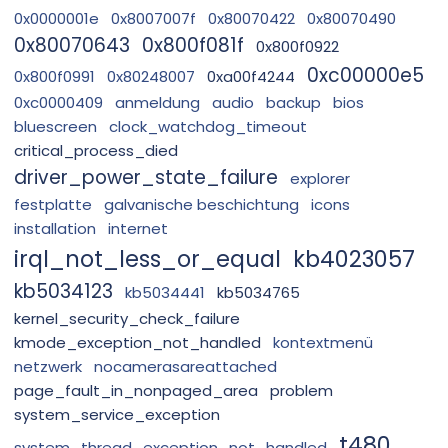
0x0000001e
0x8007007f
0x80070422
0x80070490
0x80070643
0x800f081f
0x800f0922
0xc00000e5
0x800f0991
0x80248007
0xa00f4244
0xc0000409
anmeldung
audio
backup
bios
bluescreen
clock_watchdog_timeout
critical_process_died
driver_power_state_failure
explorer
festplatte
galvanische beschichtung
icons
installation
internet
irql_not_less_or_equal
kb4023057
kb5034123
kb5034441
kb5034765
kernel_security_check_failure
kmode_exception_not_handled
kontextmenü
netzwerk
nocamerasareattached
page_fault_in_nonpaged_area
problem
system_service_exception
t480
system_thread_exception_not_handled