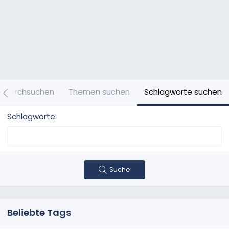
es durchsuchen
Themen suchen
Schlagworte suchen
Schlagworte
Suche
Beliebte Tags