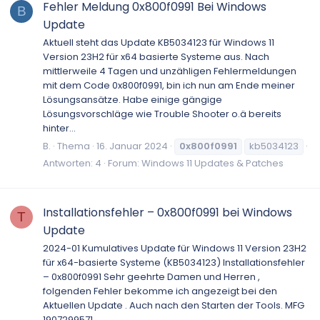
Fehler Meldung 0x800f0991 Bei Windows
B
Update
Aktuell steht das Update KB5034123 für Windows 11
Version 23H2 für x64 basierte Systeme aus. Nach
mittlerweile 4 Tagen und unzähligen Fehlermeldungen
mit dem Code 0x800f0991, bin ich nun am Ende meiner
Lösungsansätze. Habe einige gängige
Lösungsvorschläge wie Trouble Shooter o.ä bereits
hinter...
B.
Thema
16. Januar 2024
0x800f0991
kb5034123
Antworten: 4
Forum:
Windows 11 Updates & Patches
Installationsfehler – 0x800f0991 bei Windows
T
Update
2024-01 Kumulatives Update für Windows 11 Version 23H2
für x64-basierte Systeme (KB5034123) Installationsfehler
– 0x800f0991 Sehr geehrte Damen und Herren ,
folgenden Fehler bekomme ich angezeigt bei den
Aktuellen Update . Auch nach den Starten der Tools. MFG
1907299571