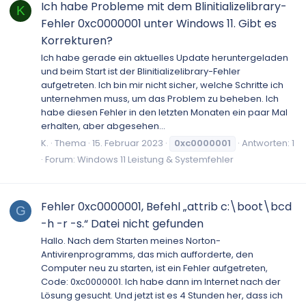
Ich habe Probleme mit dem Blinitializelibrary-
K
Fehler 0xc0000001 unter Windows 11. Gibt es
Korrekturen?
Ich habe gerade ein aktuelles Update heruntergeladen
und beim Start ist der Blinitializelibrary-Fehler
aufgetreten. Ich bin mir nicht sicher, welche Schritte ich
unternehmen muss, um das Problem zu beheben. Ich
habe diesen Fehler in den letzten Monaten ein paar Mal
erhalten, aber abgesehen...
K.
Thema
15. Februar 2023
0xc0000001
Antworten: 1
Forum:
Windows 11 Leistung & Systemfehler
Fehler 0xc0000001, Befehl „attrib c:\boot\bcd
G
-h -r -s.“ Datei nicht gefunden
Hallo. Nach dem Starten meines Norton-
Antivirenprogramms, das mich aufforderte, den
Computer neu zu starten, ist ein Fehler aufgetreten,
Code: 0xc0000001. Ich habe dann im Internet nach der
Lösung gesucht. Und jetzt ist es 4 Stunden her, dass ich