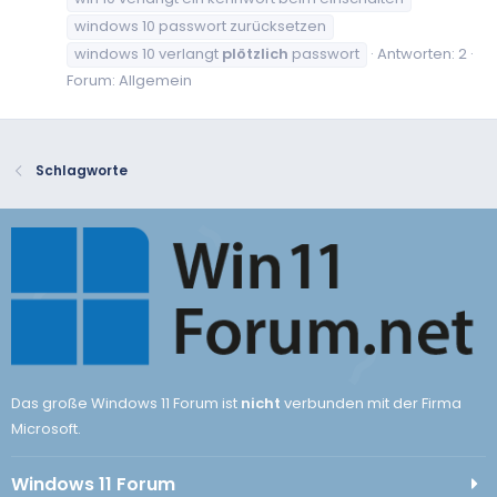
windows 10 passwort zurücksetzen
windows 10 verlangt
plötzlich
passwort
Antworten: 2
Forum:
Allgemein
Schlagworte
Das große Windows 11 Forum ist
nicht
verbunden mit der Firma
Microsoft.
Windows 11 Forum