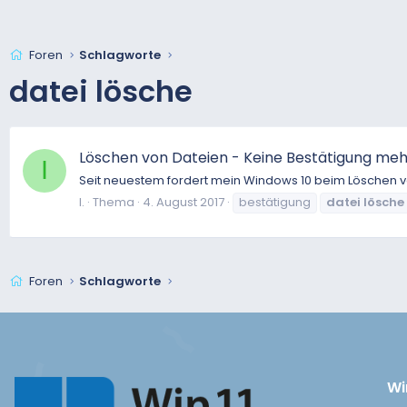
Foren
Schlagworte
datei lösche
Löschen von Dateien - Keine Bestätigung meh
I
Seit neuestem fordert mein Windows 10 beim Löschen vo
I.
Thema
4. August 2017
bestätigung
datei
lösche
Foren
Schlagworte
Wi