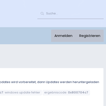
Anmelden
Registrieren
on Updates wird vorbereitet, dann Updates werden heruntergeladen
c7
: windows update fehler
ergebniscode:
0x800704c7