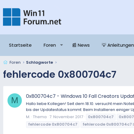
Startseite
Foren
📰 News
💡 Anleitungen
Foren
Schlagworte
fehlercode 0x800704c7
0x800704c7 - Windows 10 Fall Creators Upda
M
Hallo liebe Kollegen! Seit dem 18.10. versucht mein No
bis der Updatestatus kommt: Beim Installieren einiger 
M.
Thema
7. November 2017
0x800704c7
0x800
fehlercode
0x800704c7
fehlercode
0x800704c7