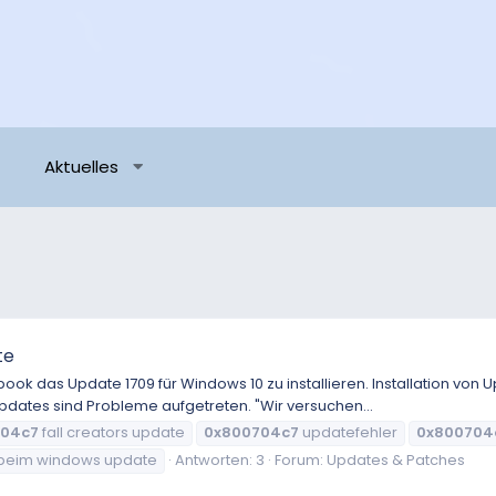
Aktuelles
te
tebook das Update 1709 für Windows 10 zu installieren. Installation v
Updates sind Probleme aufgetreten. "Wir versuchen...
704c7
fall creators update
0x800704c7
updatefehler
0x800704
beim windows update
Antworten: 3
Forum:
Updates & Patches