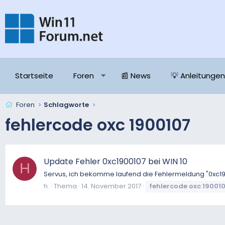
Startseite
Foren
📰 News
💡 Anleitungen
Foren
Schlagworte
fehlercode oxc 1900107
Update Fehler 0xc1900107 bei WIN 10
H
Servus, ich bekomme laufend die Fehlermeldung "0xc19
h.
Thema
14. November 2017
fehlercode
oxc
19001