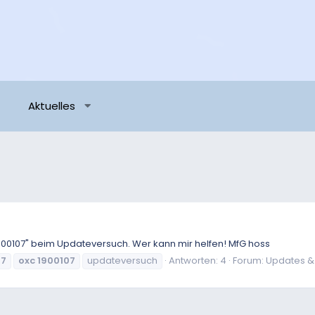
Aktuelles
00107" beim Updateversuch. Wer kann mir helfen! MfG hoss
07
oxc
1900107
updateversuch
Antworten: 4
Forum:
Updates &