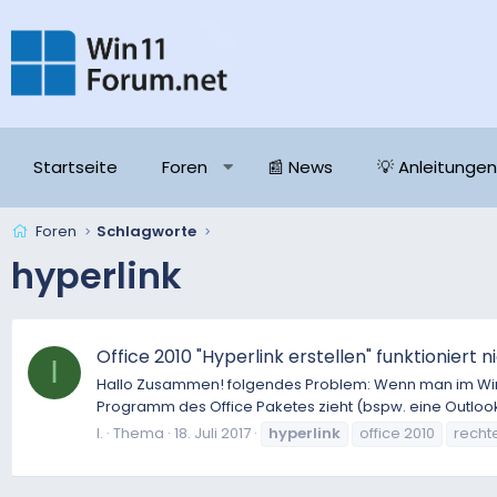
Startseite
Foren
📰 News
💡 Anleitungen
Foren
Schlagworte
hyperlink
Office 2010 "Hyperlink erstellen" funktioniert n
I
Hallo Zusammen! folgendes Problem: Wenn man im Windo
Programm des Office Paketes zieht (bspw. eine Outloo
I.
Thema
18. Juli 2017
hyperlink
office 2010
recht