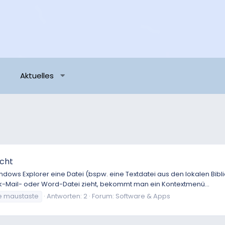
Aktuelles
icht
ws Explorer eine Datei (bspw. eine Textdatei aus den lokalen Bibli
k-Mail- oder Word-Datei zieht, bekommt man ein Kontextmenü...
e maustaste
Antworten: 2
Forum:
Software & Apps