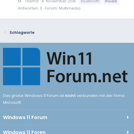
M.
Thema
4. November 2016
bluetooth
musik
Antworten: 0
Forum:
Multimedia
Schlagworte
Das große Windows 11 Forum ist
nicht
verbunden mit der Firma
Microsoft.
Windows 11 Forum
Windows 11 Foren