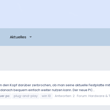
Aktuelles
gen den Kopf darüber zerbrochen, ob man seine aktuelle Festplatte m
 danach bequem einfach weiter nutzen kann. Der neue PC...
uer
pc
plug-and-play
win 10
Antworten: 2
Forum:
Hardware & T