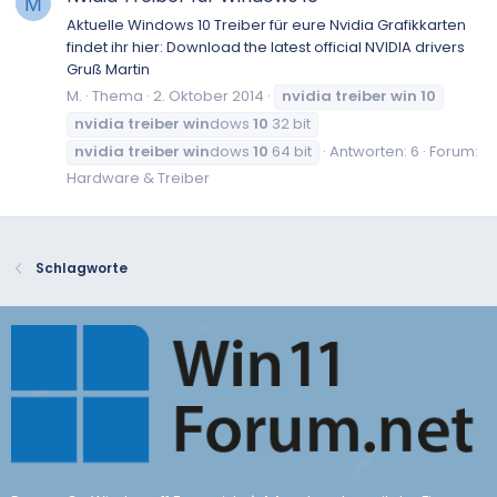
M
Aktuelle Windows 10 Treiber für eure Nvidia Grafikkarten
findet ihr hier: Download the latest official NVIDIA drivers
Gruß Martin
M.
Thema
2. Oktober 2014
nvidia
treiber
win
10
nvidia
treiber
win
dows
10
32 bit
nvidia
treiber
win
dows
10
64 bit
Antworten: 6
Forum:
Hardware & Treiber
Schlagworte