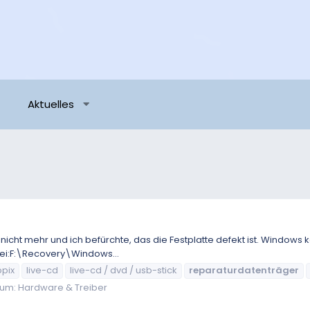
Aktuelles
 nicht mehr und ich befürchte, das die Festplatte defekt ist. Windows 
tei:F:\Recovery\Windows...
pix
live-cd
live-cd / dvd / usb-stick
reparaturdatenträger
rum:
Hardware & Treiber