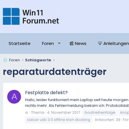
Startseite
Foren
📰 News
💡 Anleitungen
Foren
Schlagworte
reparaturdatenträger
Festplatte defekt?
A
Hallo, leider funktioniert mein Laptop seit heute morgen
nichts mehr. Als Fehlermeldung bekam ich: Protokollda
a.
Thema
4. November 2017
bootreihenfolge
knop
salcar usb 3.0 offline klon docking
Antworten: 39
Fo