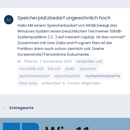
Speicherplatzbedarf ungewöhnlich hoch
M
Hallo Mit einem Speicherbedarf von 66GB belegt das
Windows System einen beachtlichen Teil meiner 108GB-
Systempartition ( C: ) auf meinem Laptop. Ist das normal?
Zusammen mit User Data und Program Files ist die
Partition dann auch schon ziemlich voll. (siehe
Screenshots) Persönliche Dokumente...
M.
Thema
1. November 2017
festplatte voll
harddisk voll
hd voll
platz
speicher
speicherbedarf
speicherplatz
systemfestplatte
tree-size
Antworten: 5
Forum:
Allgemein
Schlagworte