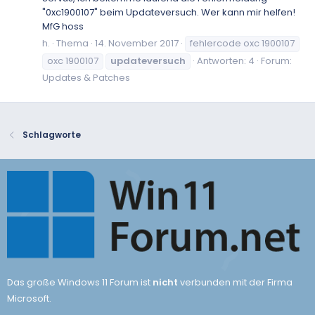
"0xc1900107" beim Updateversuch. Wer kann mir helfen!
MfG hoss
h.
Thema
14. November 2017
fehlercode oxc 1900107
oxc 1900107
updateversuch
Antworten: 4
Forum:
Updates & Patches
Schlagworte
Das große Windows 11 Forum ist
nicht
verbunden mit der Firma
Microsoft.