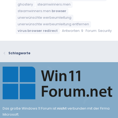
ghostery
steamwinners.men
steamwinners.men
browser
unerwünschte werbeumleitung
unerwünschte werbeumleitung entfernen
virus
browser
redirect
Antworten: 9
Forum:
Security
Schlagworte
Das große Windows 11 Forum ist
nicht
verbunden mit der Firma
Microsoft.