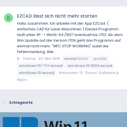
EZCAD lässt sich nicht mehr starten
B
Hallo zusammen. Ich arbeite mit der App EZCad. (
einfaches CAD für Laser Maschinen ) Dieses Programm
läuft unter XP -> Win10-64 /1607 eventuell bis 1703. Ab dem
Win Update auf die Version 1709 geht das Programm auf
einmal nicht mehr. "MFC STOP WORKING" autet die
Fehlermeldung. Alle...
B.
Thema
22. Mai 2018
ezcad
fehler
update
windows
10
1709
ezcad
windows
10
1803
ezcad
windows
10
ezcad
Antworten: 12
Forum:
Software &
Apps
Schlagworte