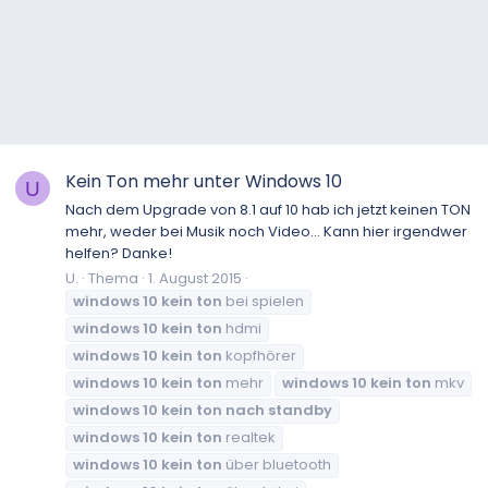
Kein Ton mehr unter Windows 10
U
Nach dem Upgrade von 8.1 auf 10 hab ich jetzt keinen TON
mehr, weder bei Musik noch Video... Kann hier irgendwer
helfen? Danke!
U.
Thema
1. August 2015
windows
10
kein
ton
bei spielen
windows
10
kein
ton
hdmi
windows
10
kein
ton
kopfhörer
windows
10
kein
ton
mehr
windows
10
kein
ton
mkv
windows
10
kein
ton
nach
standby
windows
10
kein
ton
realtek
windows
10
kein
ton
über bluetooth