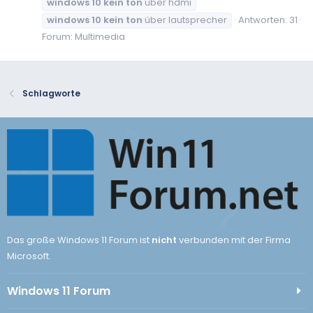
windows
10
kein
ton
über hdmi
windows
10
kein
ton
über lautsprecher
Antworten: 31
Forum:
Multimedia
Schlagworte
Das große Windows 11 Forum ist
nicht
verbunden mit der Firma
Microsoft.
Windows 11 Forum