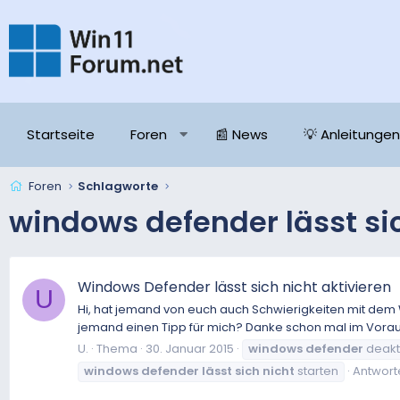
Startseite
Foren
📰 News
💡 Anleitungen
Foren
Schlagworte
windows defender lässt si
Windows Defender lässt sich nicht aktivieren
U
Hi, hat jemand von euch auch Schwierigkeiten mit dem 
jemand einen Tipp für mich? Danke schon mal im Vorau
U.
Thema
30. Januar 2015
windows
defender
deakt
windows
defender
lässt
sich
nicht
starten
Antworte