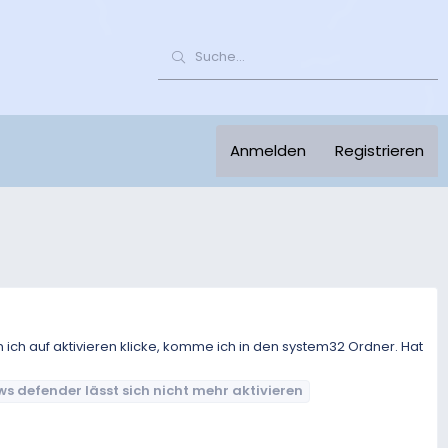
Anmelden
Registrieren
ch auf aktivieren klicke, komme ich in den system32 Ordner. Hat
ws
defender
lässt
sich
nicht
mehr
aktivieren