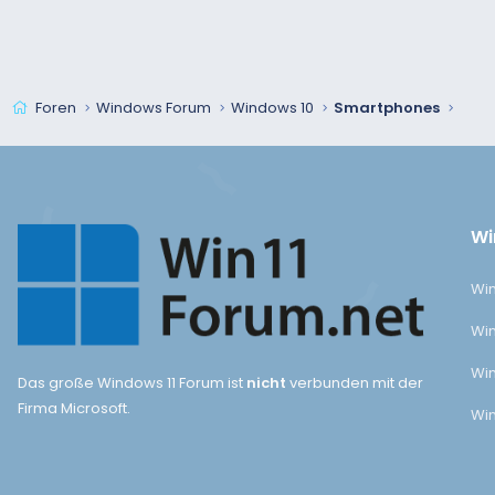
Foren
Windows Forum
Windows 10
Smartphones
Wi
Win
Win
Win
Das große Windows 11 Forum ist
nicht
verbunden mit der
Firma Microsoft.
Win