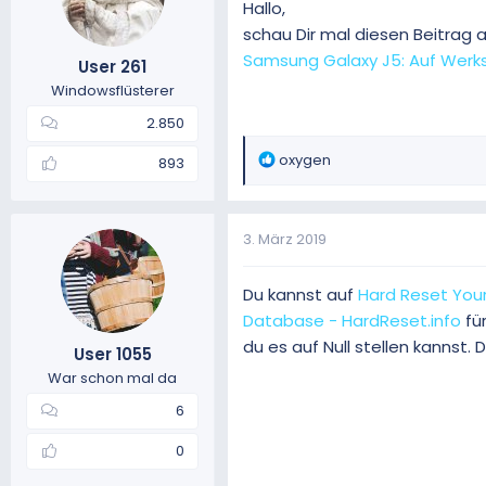
Hallo,
schau Dir mal diesen Beitrag 
Samsung Galaxy J5: Auf Werks
User 261
Windowsflüsterer
2.850
R
oxygen
893
e
a
k
3. März 2019
t
i
o
Du kannst auf
Hard Reset Your
n
Database - HardReset.info
fü
e
du es auf Null stellen kannst.
User 1055
n
:
War schon mal da
6
0