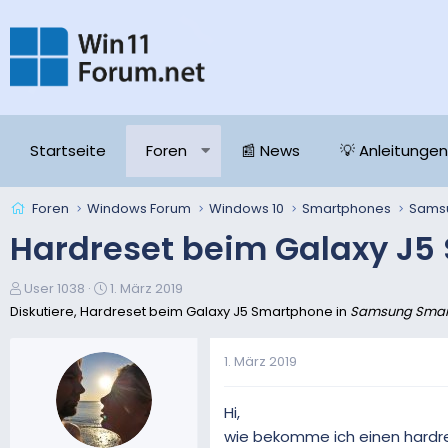
Startseite
Foren
📰 News
💡 Anleitungen
Foren
Windows Forum
Windows 10
Smartphones
Sams
Hardreset beim Galaxy J5
E
E
User 1038
1. März 2019
r
r
Diskutiere, Hardreset beim Galaxy J5 Smartphone in
Samsung Smar
s
s
t
t
1. März 2019
e
e
l
l
l
l
Hi,
e
t
wie bekomme ich einen hardres
r
a