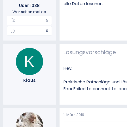
alle Daten löschen.
User 1038
m
War schon mal da
5
0
Lösungsvorschläge
K
Hey,
Klaus
Praktische Ratschläge und Lö
Error:Failed to connect to loc
1. März 2019