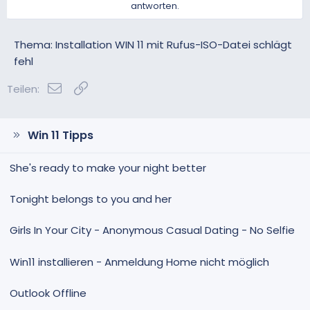
antworten.
t
t
i
i
v
v
Thema: Installation WIN 11 mit Rufus-ISO-Datei schlägt
e
e
fehl
S
S
E-Mail
Link
t
t
Teilen:
i
i
m
m
m
m
Win 11 Tipps
e
e
She's ready to make your night better
Tonight belongs to you and her
Girls In Your City - Anonymous Casual Dating - No Selfie
Win11 installieren - Anmeldung Home nicht möglich
Outlook Offline