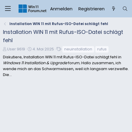
Anmelden
Registrieren
Installation WIN 11 mit Rufus-ISO-Datei schlägt fehl
Installation WIN 11 mit Rufus-ISO-Datei schlägt
fehl
E
E
S
User 9619
4. Mai 2025
neuinstallation
rufus
r
r
c
Diskutiere, Installation WIN 11 mit Rufus-ISO-Datei schlägt fehl in
s
s
h
Windows 11 Installation & Upgrade
forum; Hallo zusammen, ich
t
t
l
wende mich an das Schwarmwissen, weil ich langsam verzweifle.
e
e
a
Die...
l
l
g
l
l
w
e
t
o
r
a
r
m
t
e