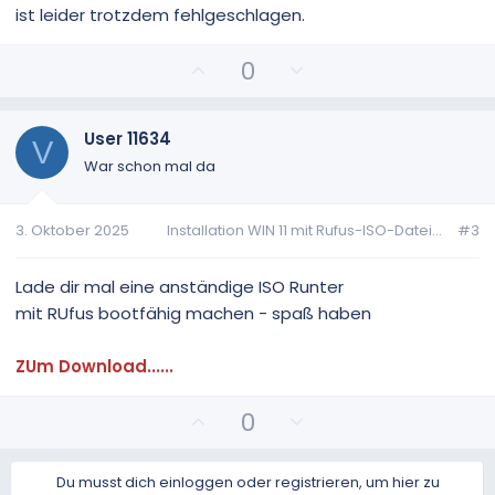
ist leider trotzdem fehlgeschlagen.
P
N
0
o
e
s
g
i
a
User 11634
V
t
t
War schon mal da
i
i
v
v
3. Oktober 2025
Installation WIN 11 mit Rufus-ISO-Datei...
#3
e
e
S
S
t
t
Lade dir mal eine anständige ISO Runter
i
i
mit RUfus bootfähig machen - spaß haben
m
m
m
m
ZUm Download......
e
e
P
N
0
o
e
s
g
Du musst dich einloggen oder registrieren, um hier zu
i
a