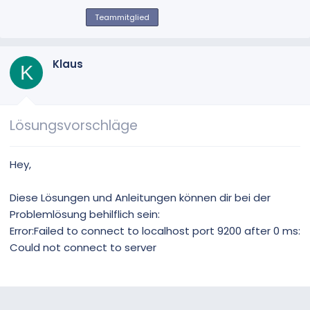
e
b
Teammitglied
e
n
v
Klaus
K
o
n
Lösungsvorschläge
Hey,
Diese Lösungen und Anleitungen können dir bei der
Problemlösung behilflich sein:
Error:Failed to connect to localhost port 9200 after 0 ms:
Could not connect to server