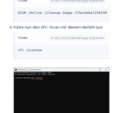
Code:
In die Zwischenablage kopieren
DISM /Online /Cleanup-Image /CheckHealthDISM /O
Führe nun den SFC-Scan mit diesem Befehl aus:
Code:
In die Zwischenablage kopieren
sfc /scannow