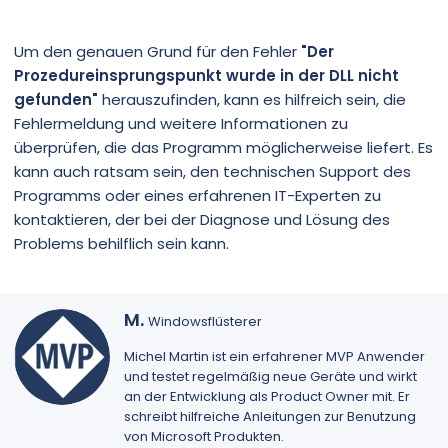
Um den genauen Grund für den Fehler
"Der
Prozedureinsprungspunkt wurde in der DLL nicht
gefunden"
herauszufinden, kann es hilfreich sein, die
Fehlermeldung und weitere Informationen zu
überprüfen, die das Programm möglicherweise liefert. Es
kann auch ratsam sein, den technischen Support des
Programms oder eines erfahrenen IT-Experten zu
kontaktieren, der bei der Diagnose und Lösung des
Problems behilflich sein kann.
G
M.
Windowsflüsterer
e
s
Michel Martin
ist ein erfahrener MVP Anwender
c
und testet regelmäßig neue Geräte und wirkt
h
an der Entwicklung als Product Owner mit. Er
r
schreibt hilfreiche Anleitungen zur Benutzung
i
von Microsoft Produkten.