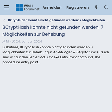
Anmelden
Registrieren
BCryptHash konnte nicht gefunden werden: 7 Möglichkeiten zur Behebung
BCryptHash konnte nicht gefunden werden: 7
Möglichkeiten zur Behebung
E
E
M.
24. Januar 2024
r
r
Diskutiere, BCryptHash konnte nicht gefunden werden: 7
s
s
Möglichkeiten zur Behebung in
Anleitungen & FAQs
forum; Kürzlich
t
t
sind wir auf den Fehler McUICnt.exe Entry Point not found, The
e
e
procedure entry point...
l
l
l
l
e
t
r
a
m