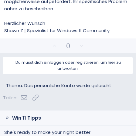
möglicherweise aufgefordert, Ihr spezifisches Problem
näher zu beschreiben.
Herzlicher Wunsch
Shawn Z | Spezialist für Windows 11 Community
P
N
0
o
e
s
g
Du musst dich einloggen oder registrieren, um hier zu
i
a
antworten.
t
t
i
i
v
v
Thema: Das persönliche Konto wurde gelöscht
e
e
E-Mail
Link
S
S
Teilen:
t
t
i
i
m
m
Win 11 Tipps
m
m
e
e
She's ready to make your night better