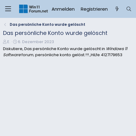
Anmelden
Registrieren
Das persönliche Konto wurde gelöscht
Das persönliche Konto wurde gelöscht
E
E
E.
6. Dezember 2023
r
r
Diskutiere, Das persönliche Konto wurde gelöscht in
Windows 11
s
s
Software
forum; persönliche konto gelöst.!!!.,HiLfe 4127179653
t
t
e
e
l
l
l
l
e
t
r
a
m