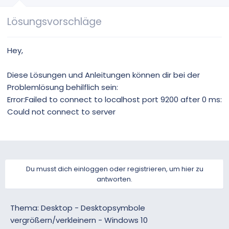
n
v
Lösungsvorschläge
o
n
Hey,
Diese Lösungen und Anleitungen können dir bei der
Problemlösung behilflich sein:
Error:Failed to connect to localhost port 9200 after 0 ms:
Could not connect to server
Du musst dich einloggen oder registrieren, um hier zu
antworten.
Thema: Desktop - Desktopsymbole
vergrößern/verkleinern - Windows 10