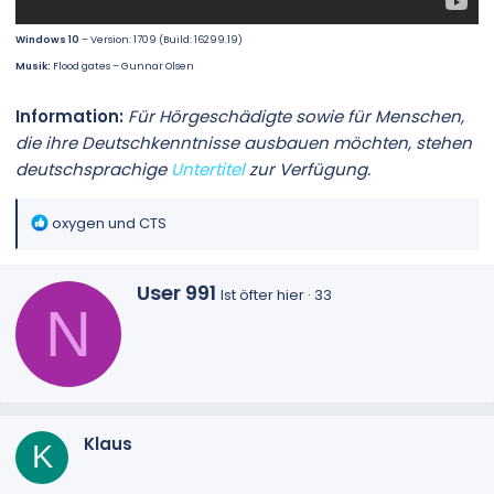
Windows 10
– Version: 1709 (Build: 16299.19)
Musik:
Flood gates – Gunnar Olsen
Information:
Für Hörgeschädigte sowie für Menschen,
die ihre Deutschkenntnisse ausbauen möchten, stehen
deutschsprachige
Untertitel
zur Verfügung.
R
oxygen
und
CTS
e
a
G
k
User 991
Ist öfter hier
·
33
N
e
t
s
i
c
o
h
n
r
e
i
n
e
:
Klaus
K
b
e