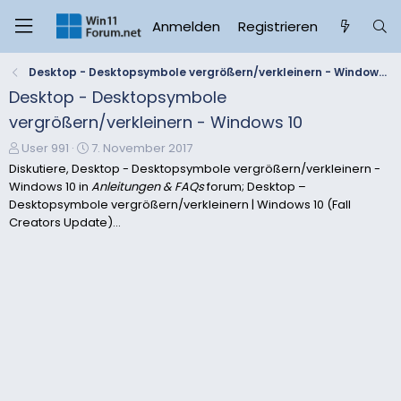
Anmelden
Registrieren
Desktop - Desktopsymbole vergrößern/verkleinern - Windows 10
Desktop - Desktopsymbole
vergrößern/verkleinern - Windows 10
E
E
User 991
7. November 2017
r
r
Diskutiere, Desktop - Desktopsymbole vergrößern/verkleinern -
s
s
Windows 10 in
Anleitungen & FAQs
forum; Desktop –
t
t
Desktopsymbole vergrößern/verkleinern | Windows 10 (Fall
e
e
Creators Update)...
l
l
l
l
e
t
r
a
m