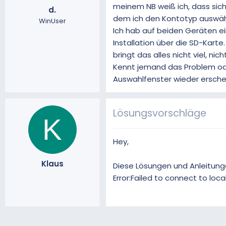
meinem NB weiß ich, dass sich
d.
m
dem ich den Kontotyp auswähle
WinUser
Ich hab auf beiden Geräten e
Installation über die SD-Kart
bringt das alles nicht viel, n
Kennt jemand das Problem ode
Auswahlfenster wieder ersche
Lösungsvorschläge
K
Hey,
Klaus
Diese Lösungen und Anleitung
Error:Failed to connect to loc