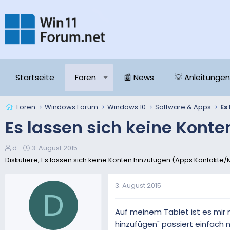
Startseite
Foren
📰 News
💡 Anleitungen
Foren
Windows Forum
Windows 10
Software & Apps
Es lassen sich keine Kont
E
E
d.
3. August 2015
r
r
Diskutiere, Es lassen sich keine Konten hinzufügen (Apps Kontakte/
s
s
t
t
3. August 2015
e
e
D
l
l
l
l
Auf meinem Tablet ist es mir 
e
t
hinzufügen" passiert einfach 
r
a