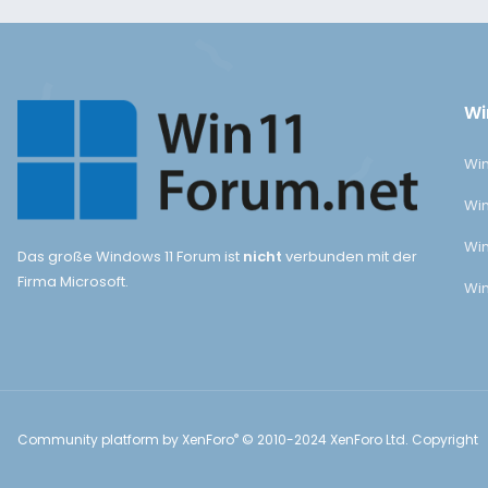
Wi
Win
Win
Win
Das große Windows 11 Forum ist
nicht
verbunden mit der
Firma Microsoft.
Win
®
Community platform by XenForo
© 2010-2024 XenForo Ltd.
Copyright