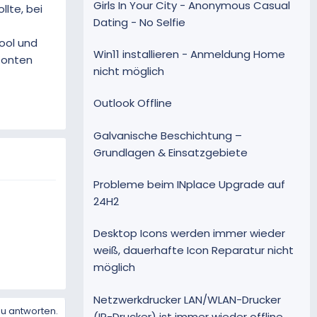
Girls In Your City - Anonymous Casual
llte, bei
Dating - No Selfie
ool und
Win11 installieren - Anmeldung Home
 Konten
nicht möglich
Outlook Offline
Galvanische Beschichtung –
Grundlagen & Einsatzgebiete
Probleme beim INplace Upgrade auf
24H2
Desktop Icons werden immer wieder
weiß, dauerhafte Icon Reparatur nicht
möglich
Netzwerkdrucker LAN/WLAN-Drucker
zu antworten.
(IP-Drucker) ist immer wieder offline