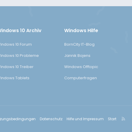
indows 10 Archiv
Windows Hilfe
indows 10 Forum
BornCity IT-Blog
indows 10 Probleme
Jannik Bojens
indows 10 Treiber
Windows Offtopic
indows Tablets
Computerfragen
R
tzungsbedingungen
Datenschutz
Hilfe und Impressum
Start
S
S