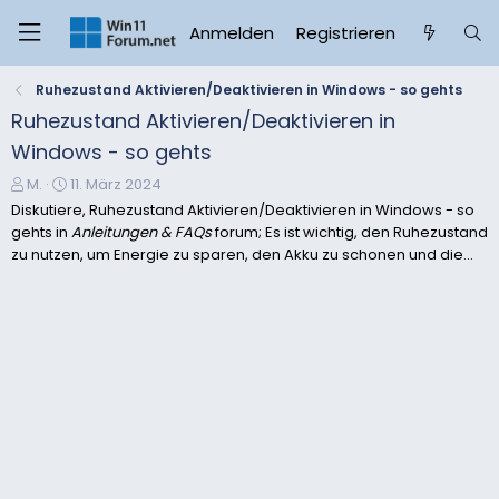
Anmelden
Registrieren
Ruhezustand Aktivieren/Deaktivieren in Windows - so gehts
Ruhezustand Aktivieren/Deaktivieren in
Windows - so gehts
E
E
M.
11. März 2024
r
r
Diskutiere, Ruhezustand Aktivieren/Deaktivieren in Windows - so
s
s
gehts in
Anleitungen & FAQs
forum; Es ist wichtig, den Ruhezustand
t
t
zu nutzen, um Energie zu sparen, den Akku zu schonen und die...
e
e
l
l
l
l
e
t
r
a
m