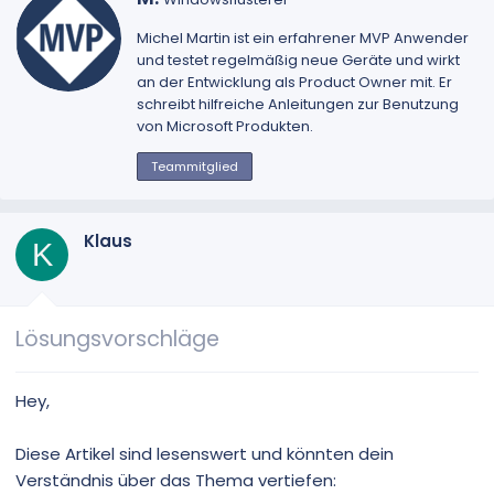
e
s
Michel Martin
ist ein erfahrener MVP Anwender
c
und testet regelmäßig neue Geräte und wirkt
h
an der Entwicklung als Product Owner mit. Er
r
schreibt hilfreiche Anleitungen zur Benutzung
i
von Microsoft Produkten.
e
b
Teammitglied
e
n
v
Klaus
K
o
n
Lösungsvorschläge
Hey,
Diese Artikel sind lesenswert und könnten dein
Verständnis über das Thema vertiefen: