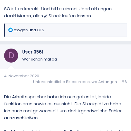
SO ist es korrekt. Und bitte einmal Übertaktungen
deaktivieren, alles @Stock laufen lassen.
R
oxygen
und
CTS
e
a
k
User 3561
t
D
i
War schon mal da
o
n
4. November 2020
e
Unterschiedliche Bluescreens, wo Anfangen
#6
n
:
Die Arbeitsspeicher habe ich nun getestet, beide
funktionieren sowie es aussieht. Die Steckplätze habe
ich auch mal gewechselt um dort irgendwelche Fehler
auszuschließen.