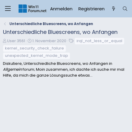
Anmelden
Registrieren
Unterschiedliche Bluescreens, wo Anfangen
Unterschiedliche Bluescreens, wo Anfangen
E
E
S
User 3561
1. November 2020
irql_not_less_or_equal
r
r
c
kernel_security_check_failure
s
s
h
unexpected_kernel_mode_trap
t
t
l
Diskutiere, Unterschiedliche Bluescreens, wo Anfangen in
e
e
a
Allgemein
forum; Moin zusammen, ich dachte ich suche mir mal
l
l
g
Hilfe, da mich die ganze Lösungssuche etwas...
l
l
w
e
t
o
r
a
r
m
t
e