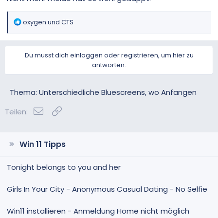
R
oxygen
und
CTS
e
a
k
Du musst dich einloggen oder registrieren, um hier zu
t
antworten.
i
o
n
Thema: Unterschiedliche Bluescreens, wo Anfangen
e
n
E-Mail
Link
Teilen:
:
Win 11 Tipps
Tonight belongs to you and her
Girls In Your City - Anonymous Casual Dating - No Selfie
Win11 installieren - Anmeldung Home nicht möglich