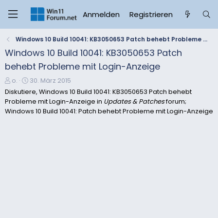
Anmelden
Registrieren
Windows 10 Build 10041: KB3050653 Patch behebt Probleme mit Login-Anzeige
Windows 10 Build 10041: KB3050653 Patch
behebt Probleme mit Login-Anzeige
E
E
o.
30. März 2015
r
r
Diskutiere, Windows 10 Build 10041: KB3050653 Patch behebt
s
s
Probleme mit Login-Anzeige in
Updates & Patches
forum;
t
t
Windows 10 Build 10041: Patch behebt Probleme mit Login-Anzeige
e
e
l
l
l
l
e
t
r
a
m