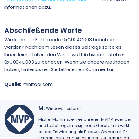
Informationen dazu.
Abschließende Worte
Wie kann der Fehlercode 0xC004C003 behoben
werden? Nach dem Lesen dieses Beitrags sollte es
Ihnen leicht fallen, den Windows 11 Aktivierungsfehler
0xC004C003 zu beheben. Wenn Sie andere Methoden
haben, hinterlassen Sie bitte einen Kommentar.
Quelle:
minitool.com
G
M.
Windowsflüsterer
e
s
Michel Martin
ist ein erfahrener MVP Anwender
c
und testet regelmäßig neue Geräte und wirkt
h
an der Entwicklung als Product Owner mit. Er
r
schreibt hilfreiche Anleitungen zur Benutzung