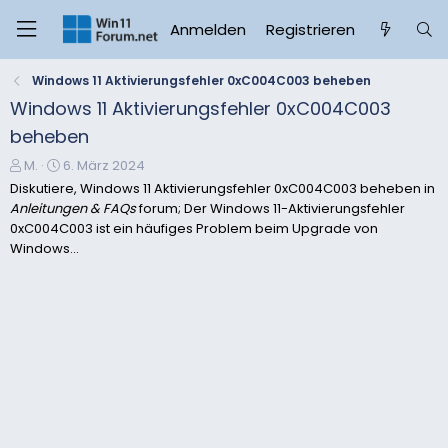
Anmelden
Registrieren
Windows 11 Aktivierungsfehler 0xC004C003 beheben
Windows 11 Aktivierungsfehler 0xC004C003
beheben
E
E
M.
6. März 2024
r
r
Diskutiere, Windows 11 Aktivierungsfehler 0xC004C003 beheben in
s
s
Anleitungen & FAQs
forum; Der Windows 11-Aktivierungsfehler
t
t
0xC004C003 ist ein häufiges Problem beim Upgrade von
e
e
Windows...
l
l
l
l
e
t
r
a
m