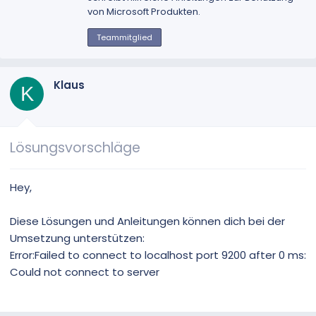
i
von Microsoft Produkten.
e
b
Teammitglied
e
n
v
Klaus
K
o
n
Lösungsvorschläge
Hey,
Diese Lösungen und Anleitungen können dich bei der
Umsetzung unterstützen:
Error:Failed to connect to localhost port 9200 after 0 ms:
Could not connect to server