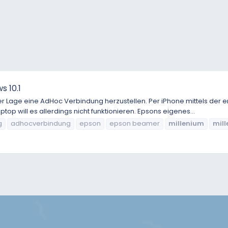
 10.1
 der Lage eine AdHoc Verbindung herzustellen. Per iPhone mittels d
p will es allerdings nicht funktionieren. Epsons eigenes...
g
adhocverbindung
epson
epson beamer
millenium
mil