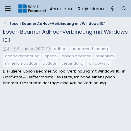
Anmelden
Registrieren
Epson Beamer AdHoc-Verbindung mit Windows 10.1
Epson Beamer AdHoc-Verbindung mit Windows
10.1
E
E
S
J.
6. Januar 2017
adhoc
adhoc-verbindung
r
r
c
adhocverbindung
epson
epson beamer
millenium
s
s
h
milleniumupdate
update
verbindung
windows 10
t
t
l
Diskutiere, Epson Beamer AdHoc-Verbindung mit Windows 10.1 in
e
e
a
Hardware & Treiber
forum; Hey Leute, ich habe einen Epson
l
l
g
Beamer. Dieser ist in der Lage eine AdHoc Verbindung...
l
l
w
e
t
o
r
a
r
m
t
e