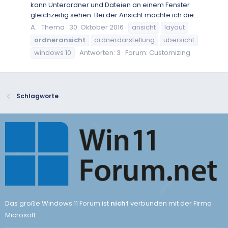
kann Unterordner und Dateien an einem Fenster
gleichzeitig sehen. Bei der Ansicht möchte ich die...
A.
Thema
30. Oktober 2016
ansicht
layout
ordneransicht
ordnerdarstellung
übersicht
windows 10
Antworten: 3
Forum:
Customizing
Schlagworte
Das große Windows 11 Forum ist
nicht
verbunden mit der Firma
Microsoft.