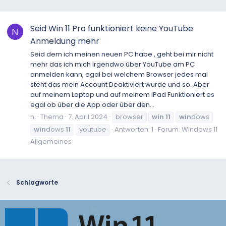
Seid Win 11 Pro funktioniert keine YouTube
N
Anmeldung mehr
Seid dem ich meinen neuen PC habe , geht bei mir nicht
mehr das ich mich irgendwo über YouTube am PC
anmelden kann, egal bei welchem Browser jedes mal
steht das mein Account Deaktiviert wurde und so. Aber
auf meinem Laptop und auf meinem IPad Funktioniert es
egal ob über die App oder über den...
n.
Thema
7. April 2024
browser
win
11
win
dows
win
dows
11
youtube
Antworten: 1
Forum:
Windows 11
Allgemeines
Schlagworte