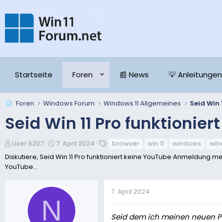
Startseite
Foren
📰 News
💡 Anleitungen
Foren
Windows Forum
Windows 11 Allgemeines
Seid Win 11 Pro funktioni
E
E
S
User 6207
7. April 2024
browser
win 11
windows
win
r
r
c
Diskutiere, Seid Win 11 Pro funktioniert keine YouTube Anmeldung me
s
s
h
YouTube...
t
t
l
e
e
a
7. April 2024
l
l
g
N
l
l
w
e
t
o
Seid dem ich meinen neuen PC
r
a
r