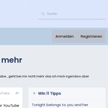
Anmelden
Registrieren
g mehr
be , geht bei mir nicht mehr das ich mich irgendwo über
Win 11 Tipps
ouTube...
#1
Tonight belongs to you and her
er YouTube