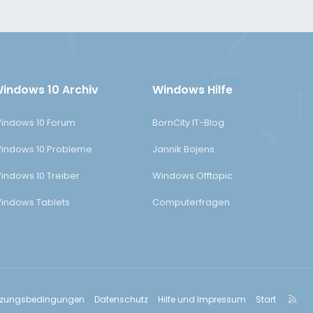
indows 10 Archiv
Windows Hilfe
indows 10 Forum
BornCity IT-Blog
indows 10 Probleme
Jannik Bojens
indows 10 Treiber
Windows Offtopic
indows Tablets
Computerfragen
R
tzungsbedingungen
Datenschutz
Hilfe und Impressum
Start
S