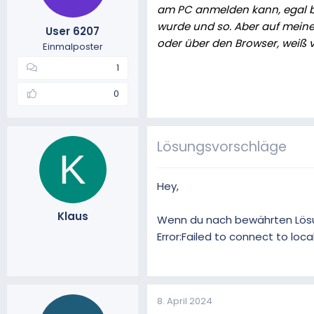
am PC anmelden kann, egal be
m
t
wurde und so. Aber auf meine
e
User 6207
oder über den Browser, weiß v
Einmalposter
1
0
Lösungsvorschläge
K
Hey,
Klaus
Wenn du nach bewährten Lösun
Error:Failed to connect to loc
8. April 2024