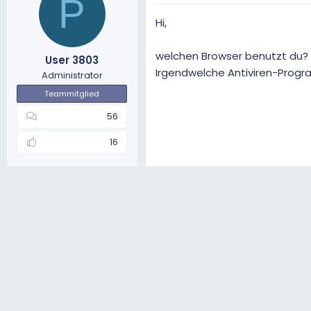
P
Hi,
welchen Browser benutzt du?
User 3803
Irgendwelche Antiviren-Progra
Administrator
Teammitglied
56
16