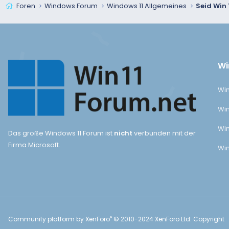
Foren
Windows Forum
Windows 11 Allgemeines
Wi
Win
Win
Win
Das große Windows 11 Forum ist
nicht
verbunden mit der
Firma Microsoft.
Win
®
Community platform by XenForo
© 2010-2024 XenForo Ltd.
Copyright