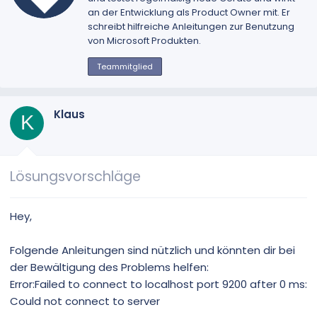
h
an der Entwicklung als Product Owner mit. Er
r
schreibt hilfreiche Anleitungen zur Benutzung
i
von Microsoft Produkten.
e
b
Teammitglied
e
n
v
Klaus
K
o
n
Lösungsvorschläge
Hey,
Folgende Anleitungen sind nützlich und könnten dir bei
der Bewältigung des Problems helfen:
Error:Failed to connect to localhost port 9200 after 0 ms:
Could not connect to server