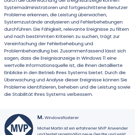
Durch die Überwachung der Ereignisanzeige können
Systemadministratoren und fortgeschrittene Benutzer
Probleme erkennen, die Leistung überwachen,
Systemzustände analysieren und Fehlerbehebungen
durchführen. Die Fähigkeit, relevante Ereignisse zu filtern
und nach bestimmten Kriterien zu suchen, trägt zur
Vereinfachung der Fehlerbehebung und
Problembehandlung bei. Zusammenfassend lässt sich
sagen, dass die Ereignisanzeige in Windows 11 eine
wertvolle Informationsquelle ist, die Ihnen detaillierte
Einblicke in den Betrieb Ihres Systems bietet. Durch die
Überwachung und Analyse dieser Ereignisse können Sie
Probleme identifizieren, beheben und die Leistung sowie
die Stabilität Ihres Systems verbessern.
G
M.
Windowsflüsterer
e
s
Michel Martin
ist ein erfahrener MVP Anwender
c
und testet regelmäßig neue Geräte und wirkt