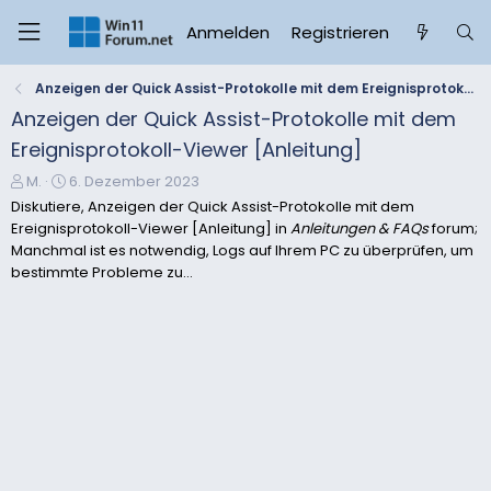
Anmelden
Registrieren
Anzeigen der Quick Assist-Protokolle mit dem Ereignisprotokoll-Viewer [Anleitung]
Anzeigen der Quick Assist-Protokolle mit dem
Ereignisprotokoll-Viewer [Anleitung]
E
E
M.
6. Dezember 2023
r
r
Diskutiere, Anzeigen der Quick Assist-Protokolle mit dem
s
s
Ereignisprotokoll-Viewer [Anleitung] in
Anleitungen & FAQs
forum;
t
t
Manchmal ist es notwendig, Logs auf Ihrem PC zu überprüfen, um
e
e
bestimmte Probleme zu...
l
l
l
l
e
t
r
a
m