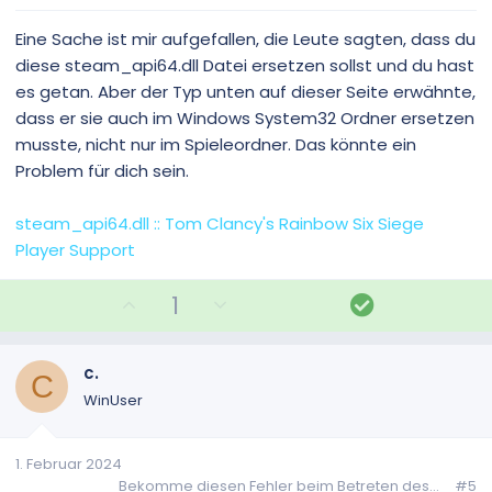
t
t
i
i
Eine Sache ist mir aufgefallen, die Leute sagten, dass du
m
m
diese steam_api64.dll Datei ersetzen sollst und du hast
m
m
es getan. Aber der Typ unten auf dieser Seite erwähnte,
e
e
dass er sie auch im Windows System32 Ordner ersetzen
musste, nicht nur im Spieleordner. Das könnte ein
Problem für dich sein.
steam_api64.dll :: Tom Clancy's Rainbow Six Siege
Player Support
P
N
L
1
o
e
ö
s
g
s
i
a
u
c.
C
t
t
n
WinUser
i
i
g
v
v
1. Februar 2024
e
e
Bekomme diesen Fehler beim Betreten des...
#5