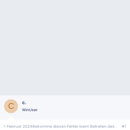
c.
C
WinUser
1. Februar 2024
Bekomme diesen Fehler beim Betreten des...
#1