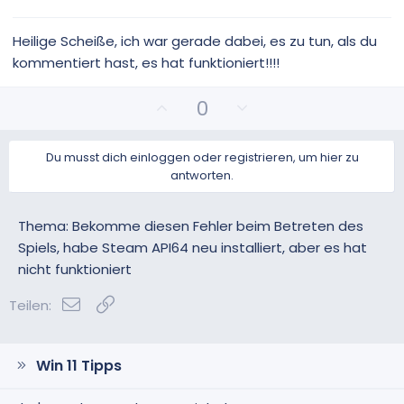
S
S
t
t
i
i
Heilige Scheiße, ich war gerade dabei, es zu tun, als du
m
m
kommentiert hast, es hat funktioniert!!!!
m
m
e
e
P
N
0
o
e
s
g
Du musst dich einloggen oder registrieren, um hier zu
i
a
antworten.
t
t
i
i
v
v
Thema: Bekomme diesen Fehler beim Betreten des
e
e
Spiels, habe Steam API64 neu installiert, aber es hat
S
S
nicht funktioniert
t
t
i
i
E-Mail
Link
Teilen:
m
m
m
m
e
e
Win 11 Tipps