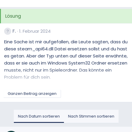
Lösung
F.
1. Februar 2024
Eine Sache ist mir aufgefallen, die Leute sagten, dass du
diese steam_api64.dll Datei ersetzen sollst und du hast
es getan. Aber der Typ unten auf dieser Seite erwähnte,
dass er sie auch im Windows System32 Ordner ersetzen
musste, nicht nur im Spieleordner. Das könnte ein
Problem für dich sein.
steam_api64.dll :: Tom Clancy's Rainbow Six Siege
Ganzen Beitrag anzeigen
Player Support
Nach Datum sortieren
Nach Stimmen sortieren