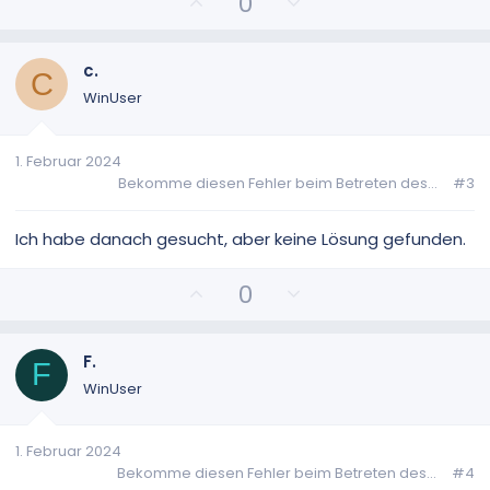
P
N
0
o
e
s
g
i
a
c.
C
t
t
WinUser
i
i
v
v
1. Februar 2024
e
e
Bekomme diesen Fehler beim Betreten des...
#3
S
S
t
t
i
i
Ich habe danach gesucht, aber keine Lösung gefunden.
m
m
m
m
P
N
0
e
e
o
e
s
g
i
a
F.
F
t
t
WinUser
i
i
v
v
1. Februar 2024
e
e
Bekomme diesen Fehler beim Betreten des...
#4
S
S