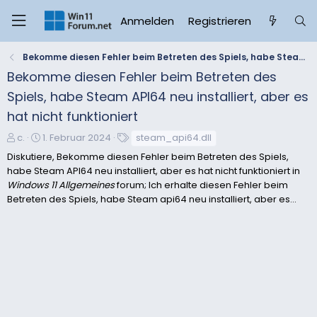
Anmelden
Registrieren
Bekomme diesen Fehler beim Betreten des Spiels, habe Steam API64 neu installiert, aber es hat nicht funktioniert
Bekomme diesen Fehler beim Betreten des
Spiels, habe Steam API64 neu installiert, aber es
hat nicht funktioniert
E
E
S
c.
1. Februar 2024
steam_api64.dll
r
r
c
Diskutiere, Bekomme diesen Fehler beim Betreten des Spiels,
s
s
h
habe Steam API64 neu installiert, aber es hat nicht funktioniert in
t
t
l
Windows 11 Allgemeines
forum; Ich erhalte diesen Fehler beim
e
e
a
Betreten des Spiels, habe Steam api64 neu installiert, aber es...
l
l
g
l
l
w
e
t
o
r
a
r
m
t
e