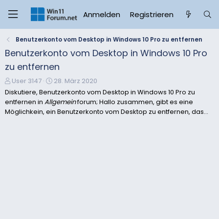
Anmelden
Registrieren
Benutzerkonto vom Desktop in Windows 10 Pro zu entfernen
Benutzerkonto vom Desktop in Windows 10 Pro
zu entfernen
E
E
User 3147
28. März 2020
r
r
Diskutiere, Benutzerkonto vom Desktop in Windows 10 Pro zu
s
s
entfernen in
Allgemein
forum; Hallo zusammen, gibt es eine
t
t
Möglichkein, ein Benutzerkonto vom Desktop zu entfernen, das...
e
e
l
l
l
l
e
t
r
a
m