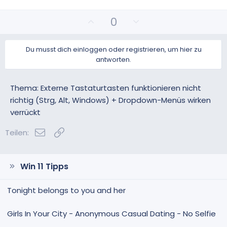
P
N
0
o
e
s
g
Du musst dich einloggen oder registrieren, um hier zu
i
a
antworten.
t
t
i
i
v
v
Thema: Externe Tastaturtasten funktionieren nicht
e
e
richtig (Strg, Alt, Windows) + Dropdown-Menüs wirken
S
S
verrückt
t
t
i
i
E-Mail
Link
Teilen:
m
m
m
m
e
e
Win 11 Tipps
Tonight belongs to you and her
Girls In Your City - Anonymous Casual Dating - No Selfie