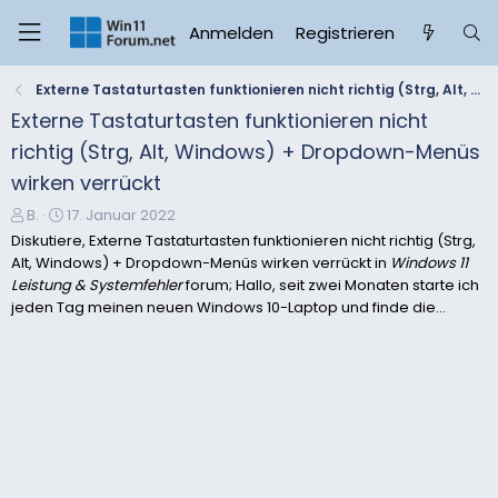
Anmelden
Registrieren
Externe Tastaturtasten funktionieren nicht richtig (Strg, Alt, Windows) + Dropdown-Menüs wirken verrückt
Externe Tastaturtasten funktionieren nicht
richtig (Strg, Alt, Windows) + Dropdown-Menüs
wirken verrückt
E
E
B.
17. Januar 2022
r
r
Diskutiere, Externe Tastaturtasten funktionieren nicht richtig (Strg,
s
s
Alt, Windows) + Dropdown-Menüs wirken verrückt in
Windows 11
t
t
Leistung & Systemfehler
forum; Hallo, seit zwei Monaten starte ich
e
e
jeden Tag meinen neuen Windows 10-Laptop und finde die...
l
l
l
l
e
t
r
a
m