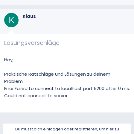
e
n
v
Klaus
K
o
n
Lösungsvorschläge
Hey,
Praktische Ratschläge und Lösungen zu deinem
Problem:
Error:Failed to connect to localhost port 9200 after 0 ms:
Could not connect to server
Du musst dich einloggen oder registrieren, um hier zu