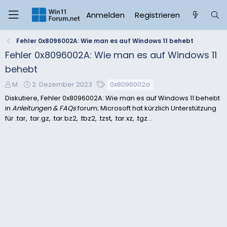
Anmelden
Registrieren
Fehler 0x8096002A: Wie man es auf Windows 11 behebt
Fehler 0x8096002A: Wie man es auf Windows 11
behebt
E
E
S
M.
2. Dezember 2023
0x8096002a
r
r
c
Diskutiere, Fehler 0x8096002A: Wie man es auf Windows 11 behebt
s
s
h
in
Anleitungen & FAQs
forum; Microsoft hat kürzlich Unterstützung
t
t
l
für .tar, .tar.gz, .tar.bz2, .tbz2, .tzst, .tar.xz, .tgz...
e
e
a
l
l
g
l
l
w
e
t
o
r
a
r
m
t
e