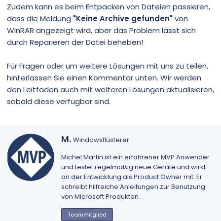
Zudem kann es beim Entpacken von Dateien passieren,
dass die Meldung
"Keine Archive gefunden"
von
WinRAR angezeigt wird, aber das Problem lässt sich
durch Reparieren der Datei beheben!
Für Fragen oder um weitere Lösungen mit uns zu teilen,
hinterlassen Sie einen Kommentar unten. Wir werden
den Leitfaden auch mit weiteren Lösungen aktualisieren,
sobald diese verfügbar sind.
G
M.
Windowsflüsterer
e
s
Michel Martin
ist ein erfahrener MVP Anwender
c
und testet regelmäßig neue Geräte und wirkt
h
an der Entwicklung als Product Owner mit. Er
r
schreibt hilfreiche Anleitungen zur Benutzung
i
von Microsoft Produkten.
e
b
Teammitglied