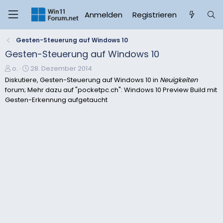
Anmelden
Registrieren
Gesten-Steuerung auf Windows 10
Gesten-Steuerung auf Windows 10
E
E
o.
28. Dezember 2014
r
r
Diskutiere, Gesten-Steuerung auf Windows 10 in
Neuigkeiten
s
s
forum; Mehr dazu auf "pocketpc.ch": Windows 10 Preview Build mit
t
t
Gesten-Erkennung aufgetaucht
e
e
l
l
l
l
e
t
r
a
m