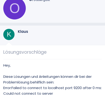
O
e
s
c
h
r
i
e
Klaus
K
b
e
n
v
Lösungsvorschläge
o
n
Hey,
Diese Lösungen und Anleitungen können dir bei der
Problemlösung behilflich sein:
Error:Failed to connect to localhost port 9200 after 0 ms:
Could not connect to server