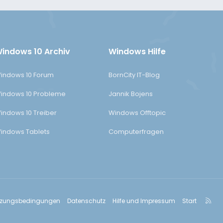
indows 10 Archiv
Windows Hilfe
indows 10 Forum
BornCity IT-Blog
indows 10 Probleme
Jannik Bojens
indows 10 Treiber
Windows Offtopic
indows Tablets
Computerfragen
R
tzungsbedingungen
Datenschutz
Hilfe und Impressum
Start
S
S