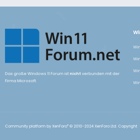
Wi
Win
Win
Win
Das große Windows 11 Forum ist
nicht
verbunden mit der
Firma Microsoft.
Win
®
Community platform by XenForo
© 2010-2024 XenForo Ltd.
Copyright