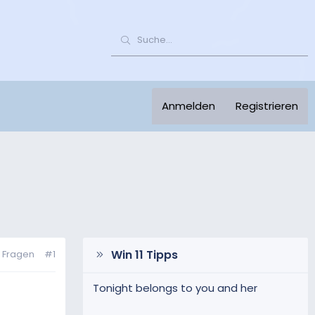
Anmelden
Registrieren
Win 11 Tipps
n Fragen
#1
Tonight belongs to you and her