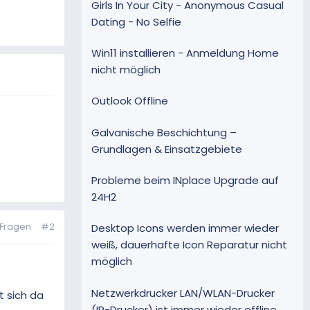
Girls In Your City - Anonymous Casual
Dating - No Selfie
Win11 installieren - Anmeldung Home
nicht möglich
Outlook Offline
Galvanische Beschichtung –
Grundlagen & Einsatzgebiete
Probleme beim INplace Upgrade auf
24H2
n Fragen
#2
Desktop Icons werden immer wieder
weiß, dauerhafte Icon Reparatur nicht
möglich
Netzwerkdrucker LAN/WLAN-Drucker
t sich da
(IP-Drucker) ist immer wieder offline