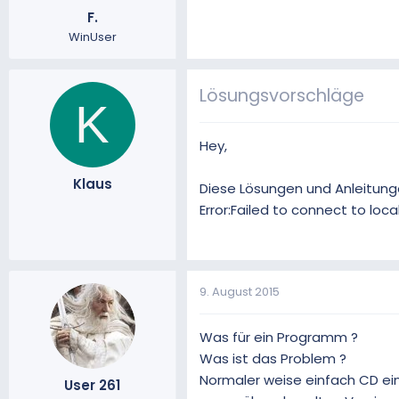
F.
m
WinUser
Lösungsvorschläge
K
Hey,
Klaus
Diese Lösungen und Anleitung
Error:Failed to connect to loc
9. August 2015
Was für ein Programm ?
Was ist das Problem ?
Normaler weise einfach CD ein
User 261