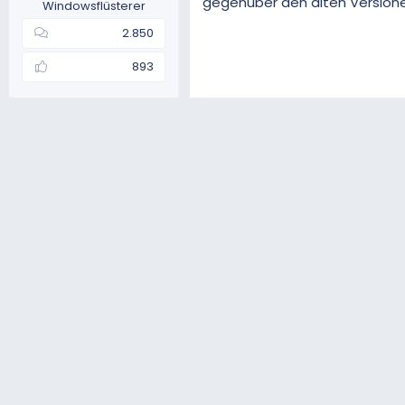
gegenüber den alten Versione
Windowsflüsterer
2.850
893