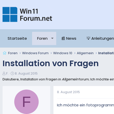
Startseite
Foren
📰 News
💡 Anleitungen
Foren
Windows Forum
Windows 10
Allgemein
Installa
Installation von Fragen
E
E
F.
8. August 2015
r
r
Diskutiere, Installation von Fragen in
Allgemein
forum; Ich möchte ein
s
s
t
t
8. August 2015
e
e
F
l
l
l
l
Ich möchte ein fotoprogramm in
e
t
r
a