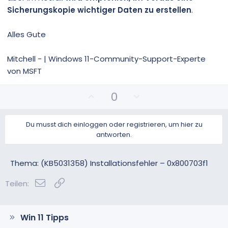
Sicherungskopie wichtiger Daten zu erstellen
.
Alles Gute
Mitchell - | Windows 11-Community-Support-Experte
von MSFT
P
N
0
o
e
s
g
Du musst dich einloggen oder registrieren, um hier zu
i
a
antworten.
t
t
i
i
v
v
Thema: (KB5031358) Installationsfehler – 0x800703f1
e
e
E-Mail
Link
S
S
Teilen:
t
t
i
i
m
m
Win 11 Tipps