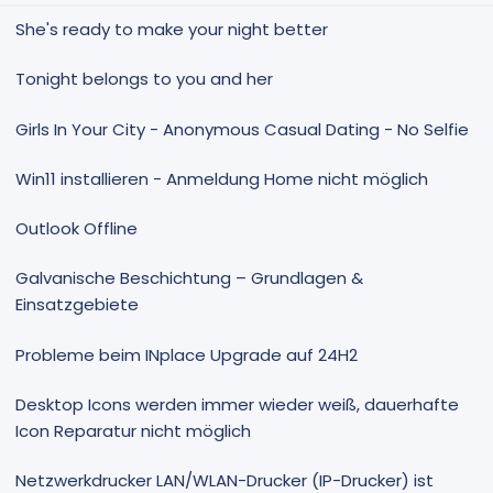
m
m
e
e
She's ready to make your night better
Tonight belongs to you and her
Girls In Your City - Anonymous Casual Dating - No Selfie
Win11 installieren - Anmeldung Home nicht möglich
Outlook Offline
Galvanische Beschichtung – Grundlagen &
Einsatzgebiete
Probleme beim INplace Upgrade auf 24H2
Desktop Icons werden immer wieder weiß, dauerhafte
Icon Reparatur nicht möglich
Netzwerkdrucker LAN/WLAN-Drucker (IP-Drucker) ist