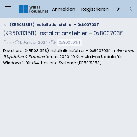
Anmelden
Registrieren
(KB5031358) Installationsfehler – 0x800703f1
(KB5031358) Installationsfehler – 0x800703f1
E
E
S
m.
1. Januar 2024
0x800703f1
r
r
c
Diskutiere, (KB5031358) Installationsfehler – 0x800703f1 in
Windows
s
s
h
11 Updates & Patches
forum; 2023-10 Kumulatives Update für
t
t
l
Windows 11 für x64-basierte Systeme (KB5031358)...
e
e
a
l
l
g
l
l
w
e
t
o
r
a
r
m
t
e