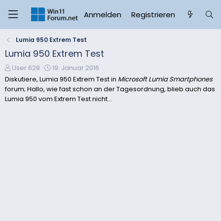
Anmelden
Registrieren
Lumia 950 Extrem Test
Lumia 950 Extrem Test
E
E
User 628
19. Januar 2016
r
r
Diskutiere, Lumia 950 Extrem Test in
Microsoft Lumia Smartphones
s
s
forum; Hallo, wie fast schon an der Tagesordnung, blieb auch das
t
t
Lumia 950 vom Extrem Test nicht...
e
e
l
l
l
l
e
t
r
a
m