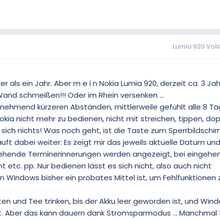
Lumia 920 Voll
er als ein Jahr. Aber m e i n Nokia Lumia 920, derzeit ca. 3 Jah
and schmeißen!!! Oder im Rhein versenken ...
nehmend kürzeren Abständen, mittlerweile gefühlt alle 8 Tag
ia nicht mehr zu bedienen, nicht mit streichen, tippen, dop
sich nichts! Was noch geht, ist die Taste zum Sperrbildschir
uft dabei weiter: Es zeigt mir das jeweils aktuelle Datum und
tehende Terminerinnerungen werden angezeigt, bei eingehe
t etc. pp. Nur bedienen lässt es sich nicht, also auch nicht
en Windows bisher ein probates Mittel ist, um Fehlfunktionen 
ten und Tee trinken, bis der Akku leer geworden ist, und Wi
rt. Aber das kann dauern dank Stromsparmodus ... Manchmal 