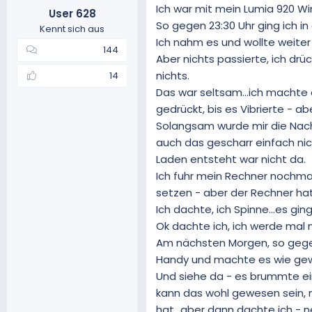
Ich war mit mein Lumia 920 Wi
User 628
m
So gegen 23:30 Uhr ging ich in
Kennt sich aus
Ich nahm es und wollte weiter
144
Aber nichts passierte, ich dr
nichts.
14
Das war seltsam...ich machte 
gedrückt, bis es Vibrierte - a
Solangsam wurde mir die Nach
auch das gescharr einfach nich
Laden entsteht war nicht da.
Ich fuhr mein Rechner nochma
setzen - aber der Rechner ha
Ich dachte, ich Spinne...es gin
Ok dachte ich, ich werde mal 
Am nächsten Morgen, so gegen
Handy und machte es wie ge
Und siehe da - es brummte ei
kann das wohl gewesen sein, 
hat...aber dann dachte ich - ne