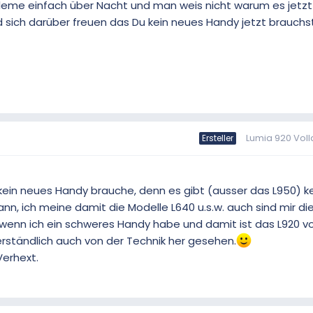
leme einfach über Nacht und man weis nicht warum es jetzt
und sich darüber freuen das Du kein neues Handy jetzt brauch
Lumia 920 Voll
Ersteller
h kein neues Handy brauche, denn es gibt (ausser das L950) k
nn, ich meine damit die Modelle L640 u.s.w. auch sind mir d
es wenn ich ein schweres Handy habe und damit ist das L920 
erständlich auch von der Technik her gesehen.
Verhext.