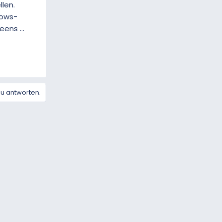
len.
dows-
ens ...
zu antworten.