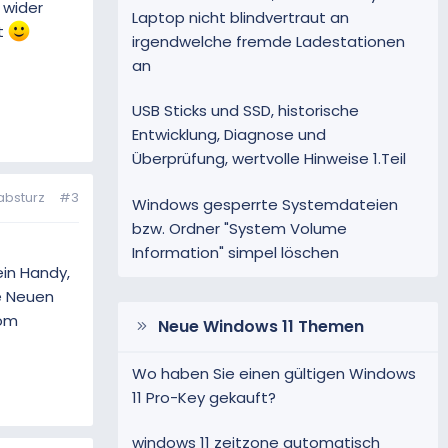
 wider
Laptop nicht blindvertraut an
st
irgendwelche fremde Ladestationen
an
USB Sticks und SSD, historische
Entwicklung, Diagnose und
Überprüfung, wertvolle Hinweise 1.Teil
absturz
#3
Windows gesperrte Systemdateien
bzw. Ordner "System Volume
Information" simpel löschen
ein Handy,
ie Neuen
vom
Neue Windows 11 Themen
Wo haben Sie einen gültigen Windows
11 Pro-Key gekauft?
windows 11 zeitzone automatisch