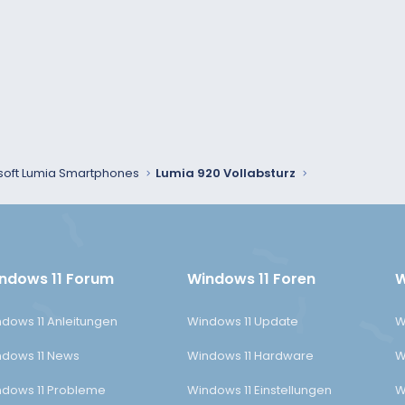
soft Lumia Smartphones
Lumia 920 Vollabsturz
ndows 11 Forum
Windows 11 Foren
W
dows 11 Anleitungen
Windows 11 Update
W
dows 11 News
Windows 11 Hardware
W
dows 11 Probleme
Windows 11 Einstellungen
W