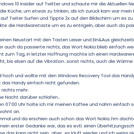
ndows 10 Insider auf Twitter und schaute mir die Aktuellen N
 die Küche, um etwas zu trinken, als ich zurück kam war mein
 auf Twiter Surfen und Tippte 2x auf den Bildschirm um es z
ückte die Hardwaretaste um es zu entrigeln, aber auch da pas
einen Neustart mit den Tasten Leiser und Ein&Aus gleichzeit
ber auch da passierte nichts, das Wort Nokia blieb einfach we
t zum Tag, in letzter Hoffnung machte ich einen Hardwarere
t, bis eben auf die Vibration...sonst nichts, auch die Wärme
l hoch und wollte mit den Windows Recovery Tool das Handy
t das Handy einfach nicht gefunden.
g nichts mehr.
ne Nacht darüber schlafen...
 07:00 Uhr holte ich mir meinen Kaffee und nahm einfach s
wohnt an.
nmal und da erschien auch schon das Wort Nokia..hm dachte
mein erster Gedanke war, das es evtl. einen Überhitzungssc
e das kann nicht sein...aber...es läuft wieder und ich weiss n