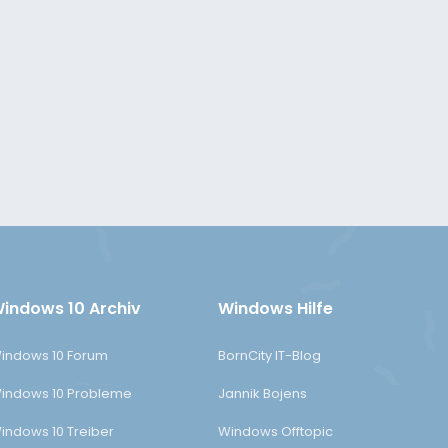
indows 10 Archiv
Windows Hilfe
indows 10 Forum
BornCity IT-Blog
indows 10 Probleme
Jannik Bojens
indows 10 Treiber
Windows Offtopic