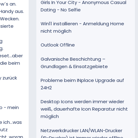
Girls In Your City - Anonymous Casual
ew´s an.
Dating - No Selfie
 Handy aus.
u Wecken.
Win11 installieren - Anmeldung Home
sierte
nicht möglich
ig
Outlook Offline
g.
set...aber
Galvanische Beschichtung –
 die beim
Grundlagen & Einsatzgebiete
 zurück
Probleme beim INplace Upgrade auf
24H2
Desktop Icons werden immer wieder
o - mein
weiß, dauerhafte Icon Reparatur nicht
möglich
 ich...was
hutz
Netzwerkdrucker LAN/WLAN-Drucker
icht, woran
(IP-Drucker) ist immer wieder offline