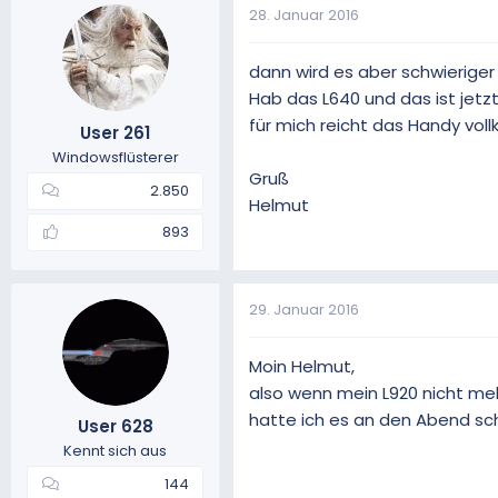
28. Januar 2016
dann wird es aber schwieriger
Hab das L640 und das ist jetz
für mich reicht das Handy vol
User 261
Windowsflüsterer
Gruß
2.850
Helmut
893
29. Januar 2016
Moin Helmut,
also wenn mein L920 nicht me
hatte ich es an den Abend sc
User 628
Kennt sich aus
144