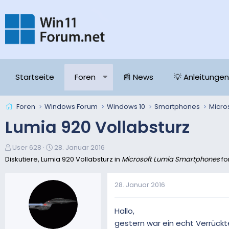
Startseite
Foren
📰 News
💡 Anleitungen
Foren
Windows Forum
Windows 10
Smartphones
Micro
Lumia 920 Vollabsturz
E
E
User 628
28. Januar 2016
r
r
Diskutiere, Lumia 920 Vollabsturz in
Microsoft Lumia Smartphones
fo
s
s
t
t
28. Januar 2016
e
e
l
l
l
l
Hallo,
e
t
gestern war ein echt Verrückt
r
a