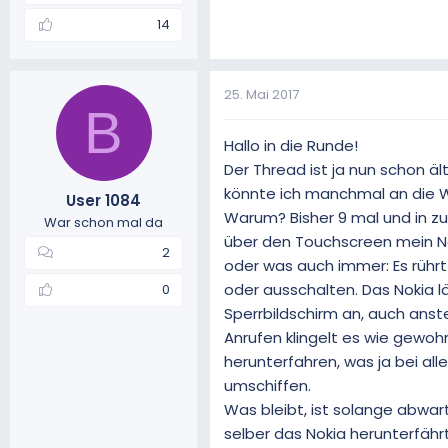
14
25. Mai 2017
B
Hallo in die Runde!
Der Thread ist ja nun schon ält
könnte ich manchmal an die W
User 1084
Warum? Bisher 9 mal und in zu
War schon mal da
über den Touchscreen mein Nok
2
oder was auch immer: Es rührt 
oder ausschalten. Das Nokia lä
0
Sperrbildschirm an, auch ans
Anrufen klingelt es wie gewohn
herunterfahren, was ja bei all
umschiffen.
Was bleibt, ist solange abwar
selber das Nokia herunterfäh