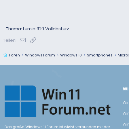
Thema: Lumia 920 Vollabsturz
E-Mail
Link
Teilen:
Foren
Windows Forum
Windows 10
Smartphones
Micro
Wi
Win
Win
Win
Das große Windows 11 Forum ist
nicht
verbunden mit der