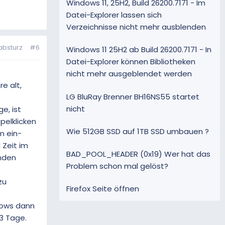
Windows 11, 25H2, Build 26200.7171 - Im
Datei-Explorer lassen sich
Verzeichnisse nicht mehr ausblenden
absturz
#6
Windows 11 25H2 ab Build 26200.7171 - In
Datei-Explorer können Bibliotheken
nicht mehr ausgeblendet werden
re alt,
LG BluRay Brenner BH16NS55 startet
nicht
e, ist
pelklicken
Wie 512GB SSD auf 1TB SSD umbauen ?
m ein-
 Zeit im
BAD_POOL_HEADER (0x19) Wer hat das
nden
Problem schon mal gelöst?
zu
Firefox Seite öffnen
ndows dann
3 Tage.