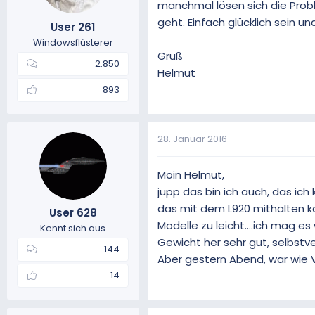
manchmal lösen sich die Prob
geht. Einfach glücklich sein 
User 261
Windowsflüsterer
Gruß
2.850
Helmut
893
28. Januar 2016
Moin Helmut,
jupp das bin ich auch, das ic
das mit dem L920 mithalten ka
User 628
Modelle zu leicht....ich mag 
Kennt sich aus
Gewicht her sehr gut, selbstv
144
Aber gestern Abend, war wie 
14