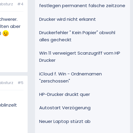
absturz
#4
festlegen permanent falsche zeitzone
Drucker wird nicht erkannt
chwerer.
alten aber
Druckerfehler " Kein Papier" obwohl
50
alles gecheckt
Win 11 verweigert Scanzugriff vom HP
Drucker
iCloud f. Win - Ordnernamen
"zerschossen"
absturz
#5
HP-Drucker druckt quer
blinzelt
Autostart Verzögerung
Neuer Laptop stürzt ab