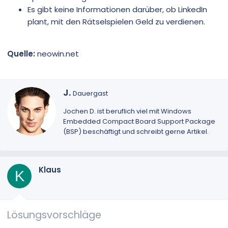
Es gibt keine Informationen darüber, ob LinkedIn
plant, mit den Rätselspielen Geld zu verdienen.
Quelle:
neowin.net
G
J.
Dauergast
e
s
Jochen D.
ist beruflich viel mit Windows
c
Embedded Compact Board Support Package
h
(BSP) beschäftigt und schreibt gerne Artikel.
r
i
e
Klaus
b
K
e
n
v
o
Lösungsvorschläge
n