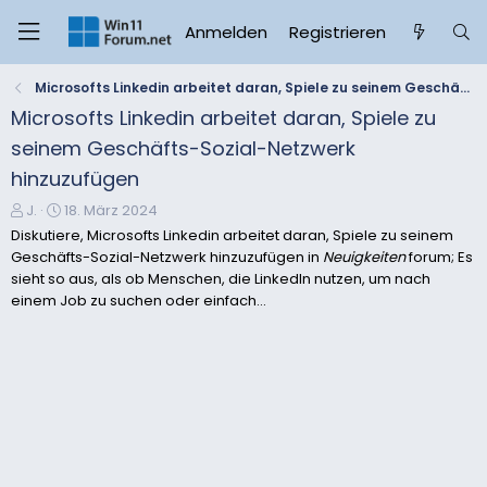
Anmelden
Registrieren
Microsofts Linkedin arbeitet daran, Spiele zu seinem Geschäfts-Sozial-Netzwerk hinzuzufügen
Microsofts Linkedin arbeitet daran, Spiele zu
seinem Geschäfts-Sozial-Netzwerk
hinzuzufügen
E
E
J.
18. März 2024
r
r
Diskutiere, Microsofts Linkedin arbeitet daran, Spiele zu seinem
s
s
Geschäfts-Sozial-Netzwerk hinzuzufügen in
Neuigkeiten
forum; Es
t
t
sieht so aus, als ob Menschen, die LinkedIn nutzen, um nach
e
e
einem Job zu suchen oder einfach...
l
l
l
l
e
t
r
a
m