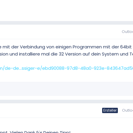
Outlo
e mit der Verbindung von einigen Programmen mit der 64bit 
rsion und installiere mal die 32 Version auf dein System und 
com/de-de...ssiger-e/ebd90088-97d8-48a0-923e-843647ad5
Outlo
Ersteller
ppt. Vielen Dank für Deinen Tipp!