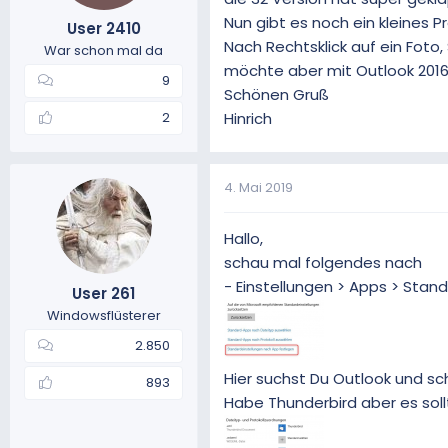
e
Nun gibt es noch ein kleines P
User 2410
n
Nach Rechtsklick auf ein Foto
:
War schon mal da
möchte aber mit Outlook 2016
9
Schönen Gruß
Hinrich
2
4. Mai 2019
Hallo,
schau mal folgendes nach
- Einstellungen > Apps > Stan
User 261
Windowsflüsterer
2.850
Hier suchst Du Outlook und sc
893
Habe Thunderbird aber es soll