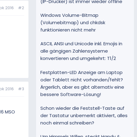
(IP-Drucker) ist immer wieder offline
ok 2016
#2
Windows Volume-Bitmap
(Volumebitmap) und chkdsk
funktionieren nicht mehr
ASCII, ANSI und Unicode inkl. Emojis in
alle gängigen Zahlensysteme
konvertieren und umgekehrt: T1/2
Festplatten-LED Anzeige am Laptop
oder Tablett nicht vorhanden/fehlt?
Ärgerlich, aber es gibt alternativ eine
ok 2016
#3
bessere Software-Lösung!
Schon wieder die Feststell-Taste auf
016 MSO
der Tastatur unbemerkt aktiviert, alles
noch einmal schreiben?
Um Himmels Willen, steckt Handy &