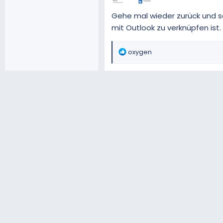
Gehe mal wieder zurück und s
mit Outlook zu verknüpfen ist.
R
oxygen
e
a
k
t
i
o
n
e
n
: