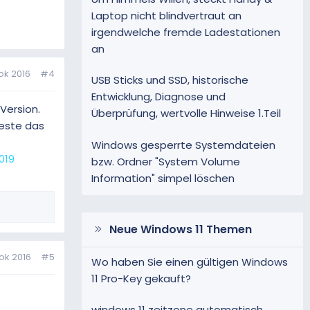
Laptop nicht blindvertraut an
irgendwelche fremde Ladestationen
an
ok 2016
#4
USB Sticks und SSD, historische
Entwicklung, Diagnose und
Version.
Überprüfung, wertvolle Hinweise 1.Teil
Teste das
Windows gesperrte Systemdateien
019
bzw. Ordner "System Volume
Information" simpel löschen
Neue Windows 11 Themen
ok 2016
#5
Wo haben Sie einen gültigen Windows
11 Pro-Key gekauft?
windows 11 zeitzone automatisch