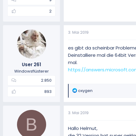
2
3. Mai 2019
es gibt da scheinbar Problem
Deinstalliere mal die 64bit Ve
mal.
User 261
https://answers.microsoft.
Windowsflüsterer
2.850
R
oxygen
893
e
a
k
3. Mai 2019
t
B
i
o
Hallo Helmut,
n
die 32 Version hat super gekla