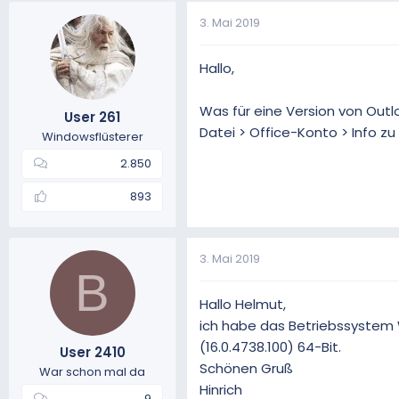
3. Mai 2019
Hallo,
Was für eine Version von Outloo
User 261
Datei > Office-Konto > Info zu
Windowsflüsterer
2.850
893
3. Mai 2019
B
Hallo Helmut,
ich habe das Betriebssystem W
(16.0.4738.100) 64-Bit.
User 2410
Schönen Gruß
War schon mal da
Hinrich
9