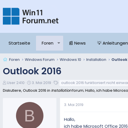
Startseite
Foren
📰 News
💡 Anleitungen
Foren
Windows Forum
Windows 10
Installation
Outlook
Outlook 2016
E
E
S
User 2410
3. Mai 2019
outlook 2016 funktioniert nicht einwa
r
r
c
Diskutiere, Outlook 2016 in
Installation
forum; Hallo, ich habe Microsoft 
s
s
h
t
t
l
3. Mai 2019
e
e
a
B
l
l
g
l
l
w
Hallo,
e
t
o
ich habe Microsoft Office 2016 P
r
a
r