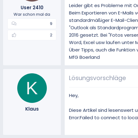
Leider gibt es Probleme mit Ou
m
t
User 2410
e
Beim Exportieren von E-Mails 
War schon mal da
standardmäßiger E-Mail-Client
9
"Outlook als Standardprogramm
2016 gesetzt. Bei "Fotos vers
2
Word, Excel usw laufen unter M
Über Tipps, auch die Funktion 
MfG Boerland
Lösungsvorschläge
K
Hey,
Klaus
Diese Artikel sind lesenswert
Error:Failed to connect to loc